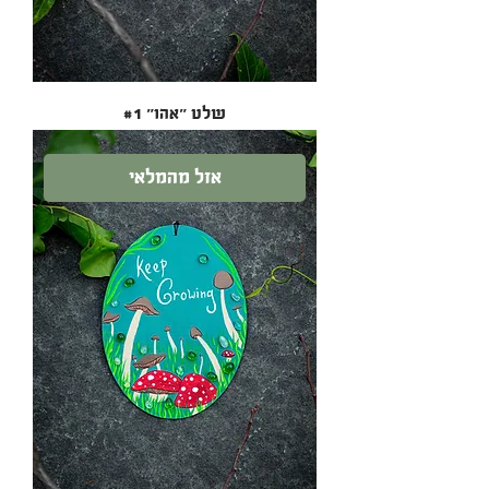
שלט ״אהו״ #1
אזל מהמלאי