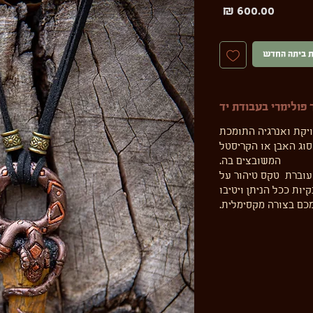
מחיר
ת ביתה החדש
ולימרי בעבודת יד
יקת ואנרגיה התומכת
סוג האבן או הקריסטל
המשובצים בה.
עוברת טקס טיהור על
ות ככל הניתן ויטיבו
כם בצורה מקסימלית.