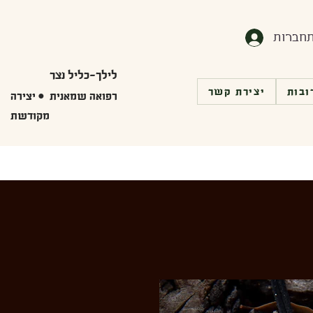
חברות
לילך-כליל נצר
ובות
יצירת קשר
רפואה שמאנית • יצירה
מקודשת