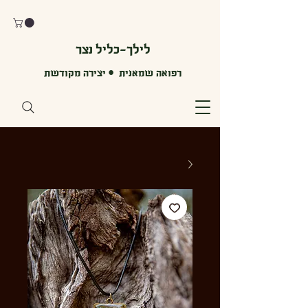
לילך-כליל נצר
רפואה שמאנית • יצירה מקודשת