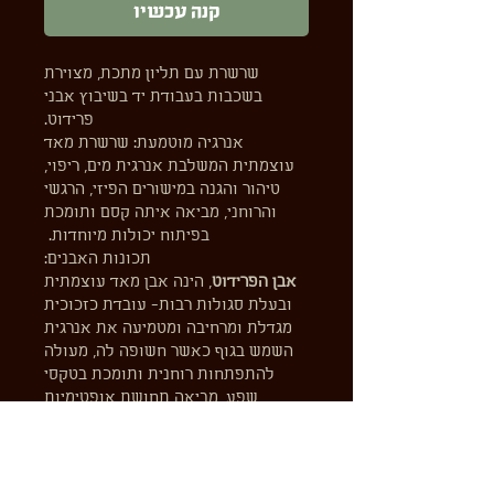
קנה עכשיו
שרשרת עם תליון מתכת, מצוירת
בשכבות בעבודת יד בשיבוץ אבני
פרידוט.
אנרגיה מוטמעת: שרשרת מאד
עוצמתית המשלבת אנרגית מים, ריפוי,
טיהור והגנה במישורים הפיזי, הרגשי
והרוחני, מביאה איתה קסם ותומכת
בפיתוח יכולות מיוחדות.
תכונות האבנים:
אבן הפרידוט
, הינה אבן מאד עוצמתית
ובעלת סגולות רבות- עובדת כזכוכית
מגדלת ומרחיבה ומטמיעה את אנרגית
השמש בגוף כאשר חשופה לה, מעולה
להתפתחות רוחנית ותומכת בטקסי
שפע, מביאה תחושת אופטימיות
מעודדת ביטחון עצמי ומורידה תחושת
פחד, כעס, ורגשות שליליים שונים,
מאזנת הורמונלית, מעולה לנשים בשעת
לידה או הריון (מומלץ לענוד אותה כבר