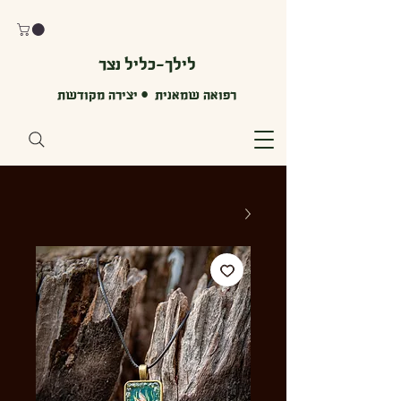
לילך-כליל נצר
רפואה שמאנית • יצירה מקודשת