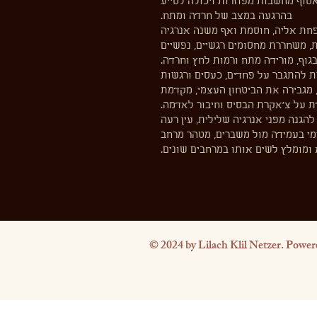
אסוף מחשבות מפוזרות ויכולה לסייע
בהרגעה במצב של חרדה ומתח.
ופחת אליה, חוסמת ואף משנה אנרגיה
ת, משחררת מחסומים רגשיים, נפשיים
 בגוף, מורידה מתח ורמות לחץ וחרדה.
רת להתגבר על פחדים, כעסים ורגשות
 מגבירה את הביטחון העצמי, מקדמת
דת על צ׳אקרת הבסיס וחיבור לאדמה.
הגנה מפני אנרגיה שלילית, עין רעה
נימי בעמידה מול משברים, מטהר מרחב
ומומלץ לשים אותו במרחבים שונים.
© 2024 by Lilach Klil Netzer. Power