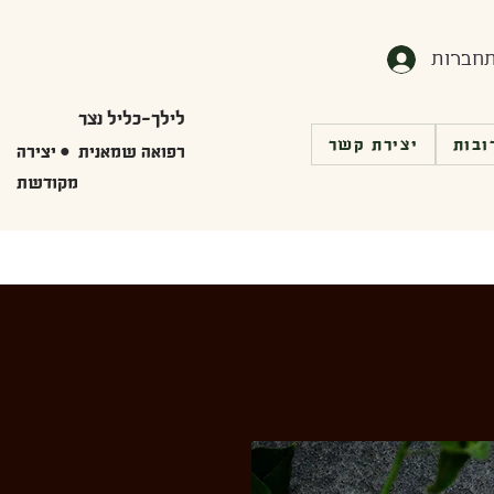
חברות
לילך-כליל נצר
ובות
יצירת קשר
רפואה שמאנית • יצירה
מקודשת