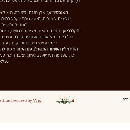
לקרקוע אנרגיה חיובית וגם שלילית, מסייעת ל
האובסידיאן
, אבן הגנה ושמירה. היא ס
שלילית לחיובית. היא עוזרת לקבל בהירו
רוחניים ופיזיים
הקרנליאן
תומכת באיזון ויציבות רגשית, ועוז
שליליים. זוהי אבן המעודדת קבלה עצמית,
דימוי עצמי חיובי ומקרקעת, עוב
הטורמלין השחור המשולב עם הקוורץ
מעולה ל
וכו׳, מעניקה תחושת ביטחון, יציבות וכח פ
נפלא 
ed and secured by
Wix
וחים