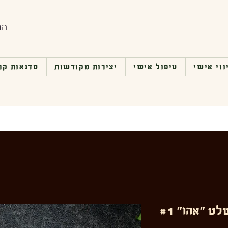
הת
ווי אישי
טיפול אישי
יצירות מקודשות
סדנאות קר
ט ״אהו״ #1