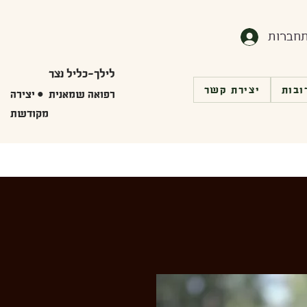
חברות
לילך-כליל נצר
ובות
יצירת קשר
רפואה שמאנית • יצירה
מקודשת