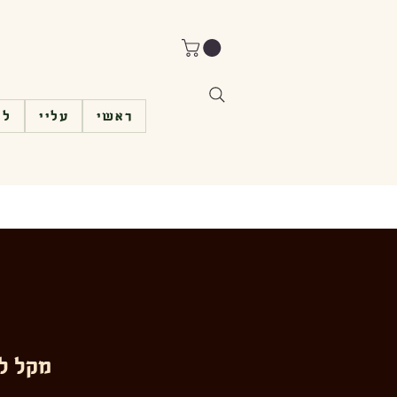
ראשי
עליי
לי
מקל לש