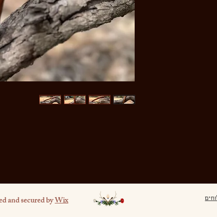
ed and secured by
Wix
וחים