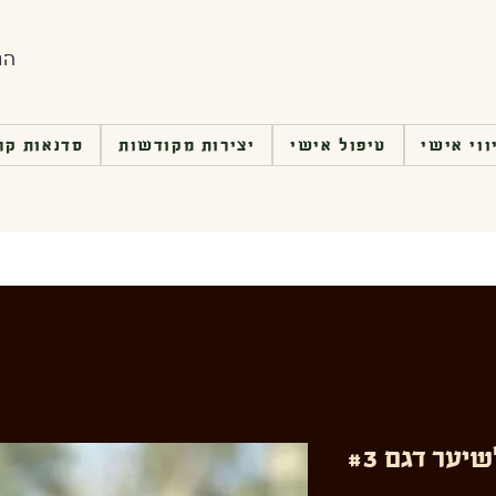
הת
ווי אישי
טיפול אישי
יצירות מקודשות
סדנאות קר
יער דגם #3