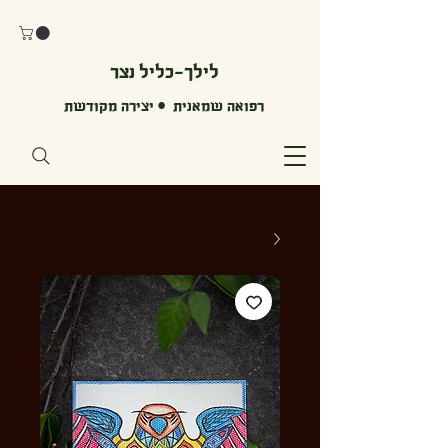
לילך-כליל נצר
רפואה שמאנית • יצירה מקודשת