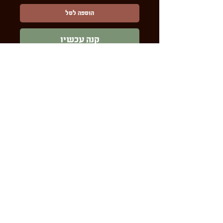
הוספה לסל
קנה עכשיו
כרטיס ברכה בגודל 15ס״מ על 19ס״מ
(כשהכרטיס פתוח), עם מעטפה תואמת
בצבע כתום ופס מוזהב,
מצויר בצבעי עפרון, עם מקום לכיתוב
פנימי, מיוצר ומצויר בעבודת יד והמון
אהבה !
מדיניות משלוחים
תקנון האתר
© 2024 by Lilach Klil Netzer. Powered and secured by